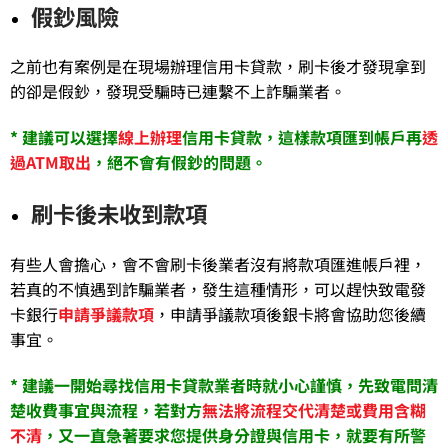
假鈔風險
之前也有案例是在現場辦理信用卡貸款，刷卡後才發現拿到
的卻是假鈔，發現受騙時已連繫不上詐騙業者。
* 建議可以選擇
線上辦理
信用卡貸款，這樣款項匯到帳戶再
透
過ATM取出
，絕不會有假鈔的問題。
刷卡後未收到款項
有些人會擔心，會不會刷卡後業者沒有將款項匯進帳戶裡，
若真的不慎遇到詐騙業者，發生這種情形，可以趕快致電發
卡銀行
申請爭議款項
，申請爭議款項後銀卡將會協助您後續
事宜。
* 建議一開始尋找信用卡貸款業者時就小心謹慎，先致電問清
楚收費事宜與流程，若對方
無法將流程交代清楚或費用含糊
不清
，又一直急著要求您提供身分證與信用卡，就要有所警