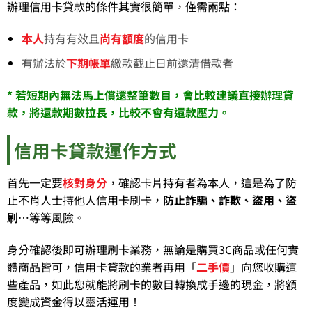
辦理信用卡貸款的條件其實很簡單，僅需兩點：
本人
持有有效且
尚有額度
的信用卡
有辦法於
下期帳單
繳款截止日前還清借款者
* 若短期內無法馬上償還整筆數目，會比較建議直接辦理貸
款，將還款期數拉長，比較不會有還款壓力。
信用卡貸款運作方式
首先一定要
核對身分
，確認卡片持有者為本人，這是為了防
止不肖人士持他人信用卡刷卡，
防止詐騙、詐欺、盜用、盜
刷
…等等風險。
身分確認後即可辦理刷卡業務，無論是購買3C商品或任何實
體商品皆可，信用卡貸款的業者再用「
二手價
」向您收購這
些產品，如此您就能將刷卡的數目轉換成手邊的現金，將額
度變成資金得以靈活運用！