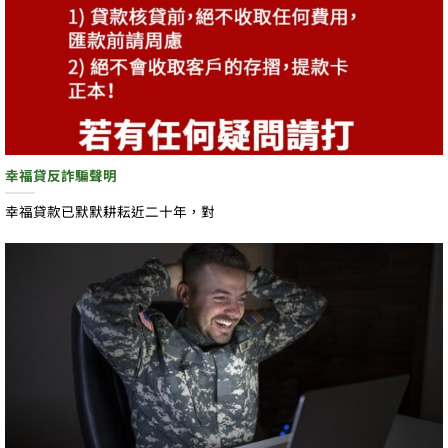
幸福貸反詐騙聲明
幸福貸款已默默耕耘近二十年，對