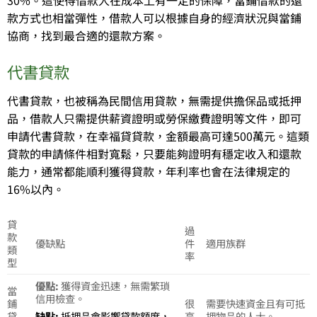
30%。這使得借款人在成本上有一定的保障，當鋪借款的還
款方式也相當彈性，借款人可以根據自身的經濟狀況與當鋪
協商，找到最合適的還款方案。
代書貸款
代書貸款，也被稱為民間信用貸款，無需提供擔保品或抵押
品，借款人只需提供薪資證明或勞保繳費證明等文件，即可
申請代書貸款，在幸福貸貸款，金額最高可達500萬元。這類
貸款的申請條件相對寬鬆，只要能夠證明有穩定收入和還款
能力，通常都能順利獲得貸款，年利率也會在法律規定的
16%以內。
貸
過
款
優缺點
件
適用族群
類
率
型
優點:
獲得資金迅速，無需繁瑣
當
信用檢查。
鋪
很
需要快速資金且有可抵
貸
高
押物品的人士。
缺點:
抵押品會影響貸款額度，