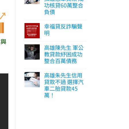
功核貸60萬整合
負債
幸福貸反詐騙聲
明
險與
高雄陳先生 軍公
教貸款紓困成功
整合百萬債務
高雄朱先生信用
貸款不過 選擇汽
車二胎貸款45
萬！