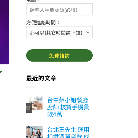
方便連絡時間：
了
最近的文章
台中蔡小姐餐廳
廚師 核貸手機貸
款4萬
台北王先生 運用
扣繳憑單貸款 成