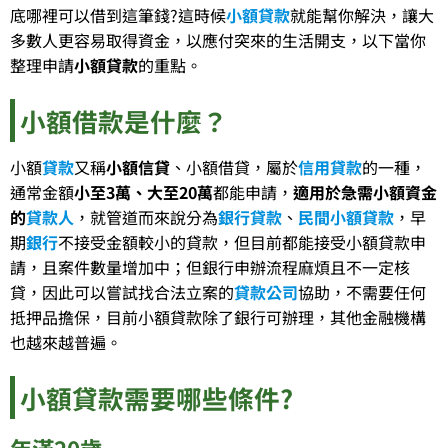
底哪裡可以借到這筆錢?這時候
小額貸款
就能幫你解決，讓大
多數人更容易取得資金，以應付突來的生活開支，以下當你
整理申請
小額貸款
的重點。
小額借款是什麼？
小額
貸款
又稱
小額信貸
、小額借貸，屬於
信用貸款
的一種，
通常金額
小至3萬、大至20萬
都能申請，
適用於急需小額資金
的
貸款人
，就管道而來說分為
銀行貸款
、
民間小額貸款
，早
期
銀行
不接受金額較小的貸款，但目前都能接受小額貸款申
請，且案件數量增加中；但銀行申辦流程麻煩且不一定核
貸，因此可以嘗試找合法立案的
貸款公司
協助，不需要任何
抵押品擔保，目前小額貸款除了銀行可辦理，其他金融機構
也越來越普遍。
小額貸款需要哪些條件?