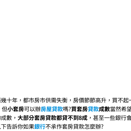
漲幾十年，都市房市供需失衡，房價節節高升，買不起
，但
小套房
可以辦
房屋貸款
嗎?
買套房
貸款
成數
當然希
的成數，
大部分套房貸款都貸不到8成
，甚至一些銀行
以下告訴你如果
銀行
不承作套房貸款怎麼辦?