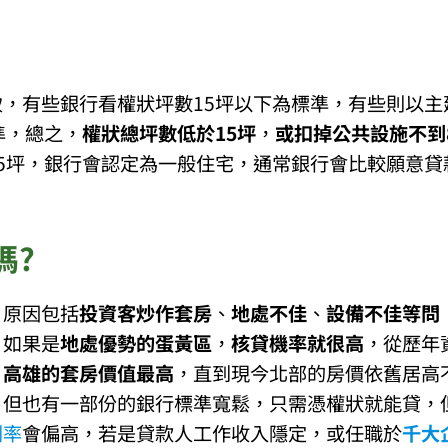
，有些銀行看權狀坪數15坪以下為標準，有些則以主
準，總之，
權狀總坪數低於15坪
，
或扣掉公共設施不到
5坪，銀行會認定為一般住宅，通常銀行會比較願意貸
嗎?
，原因包括
投資客炒作套房
、
地處不佳
、
設備不佳等問
，如果是
地處優勢的蛋黃區
，
核貸機率就很高
，從歷年
、
高雄的套房價值最高
，直到現今北部的房價依舊居高
，但也有一部份的銀行標準寬鬆，只需憑權狀就能貸，
利率
會偏高，若是貸款人工作收入隱定，或任職於
千大