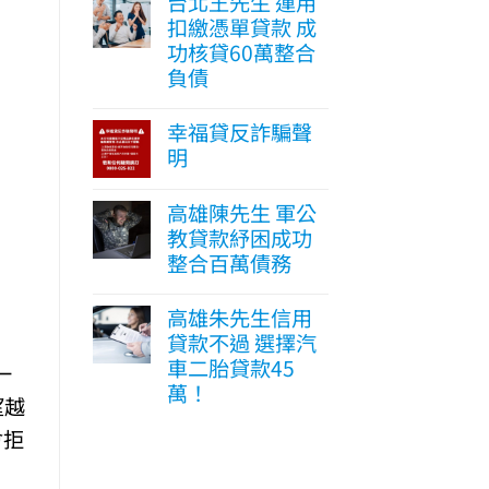
台北王先生 運用
扣繳憑單貸款 成
功核貸60萬整合
負債
幸福貸反詐騙聲
明
高雄陳先生 軍公
教貸款紓困成功
整合百萬債務
高雄朱先生信用
貸款不過 選擇汽
車二胎貸款45
一
萬！
望越
會拒