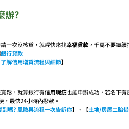
麼辦?
申請一次沒核貸，就趕快來找
幸福貸款
，千萬不要繼續
理
銀行貸款
 了解信用增貸流程與細節
】
較寬鬆，就算銀行有
信用瑕疵
也能申辦成功，若名下有
便，最快24小時內撥款。
到嗎? 風險與流程一次告訴你
】
、
【
土地/房屋二胎