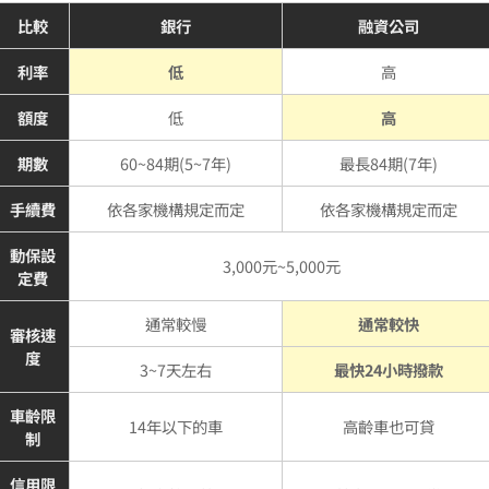
比較
銀行
融資公司
利率
低
高
額度
低
高
期數
60~84期(5~7年)
最長84期(7年)
手續費
依各家機構規定而定
依各家機構規定而定
動保設
3,000元~5,000元
定費
通常較慢
通常較快
審核速
度
3~7天左右
最快24小時撥款
車齡限
14年以下的車
高齡車也可貸
制
信用限