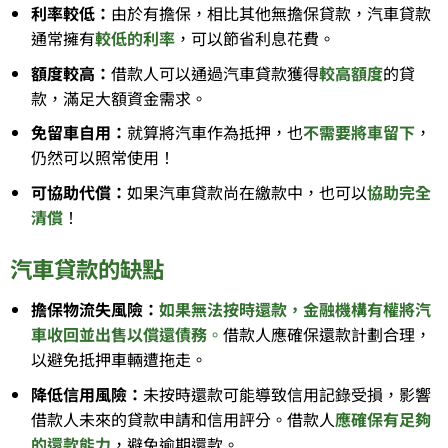
利率較低：
由於有擔保，相比其他無擔保貸款，汽車貸款
通常擁有
較低的利率
，可以節省利息花費。
額度較高：
借款人可以通過汽車貸款獲得
較高額度
的貸
款，滿足大額資金需求。
免留車自用：
就算將汽車作為抵押，也
不需要將車留下
，
仍然可以照常使用！
可協助代償：
如果汽車貸款尚在繳款中，也可以
協助完全
清償
！
汽車貸款的缺點
擔保物流失風險：
如果無法按時還款，金融機構有權將汽
車收回並出售以償還債務
。
借款人應確保還款計劃合理，
以避免抵押車輛遭拖走。
降低信用風險：
未按時還款可能導致信用記錄受損，影響
借款人未來的貸款申請和信用評分。借款人
應確保有足夠
的還款能力
，避免逾期還款。