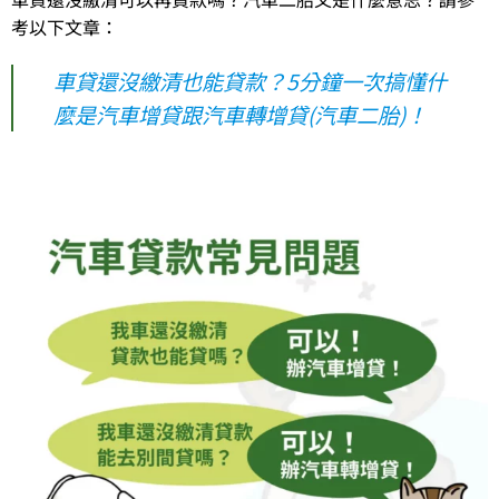
考以下文章：
車貸還沒繳清也能貸款？5分鐘一次搞懂什
麼是汽車增貸跟汽車轉增貸(汽車二胎)！