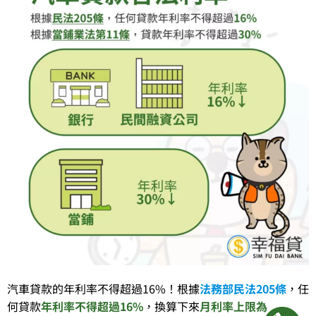
汽車貸款的年利率不得超過16%！
根據
法務部民法205條
，任
何貸款
年利率不得超過16%
，換算下來
月利率上限為