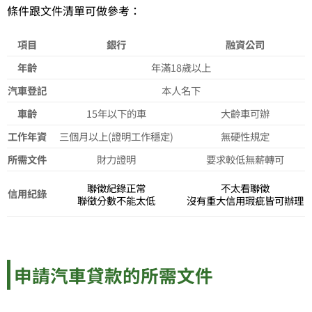
條件跟文件清單可做參考：
項目
銀行
融資公司
年齡
年滿18歲以上
汽車登記
本人名下
車齡
15年以下的車
大齡車可辦
工作年資
三個月以上(證明工作穩定)
無硬性規定
所需文件
財力證明
要求較低無薪轉可
聯徵紀錄正常
不太看聯徵
信用紀錄
聯徵分數不能太低
沒有重大信用瑕疵皆可辦理
申請汽車貸款的所需文件