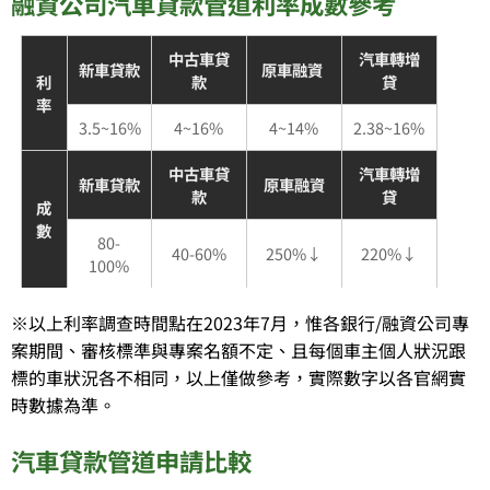
融資公司汽車貸款管道利率成數參考
中古車貸
汽車轉增
新車貸款
原車融資
利
款
貸
率
3.5~16%
4~16%
4~14%
2.38~16%
中古車貸
汽車轉增
新車貸款
原車融資
款
貸
成
數
80-
40-60%
250%↓
220%↓
100%
※以上利率調查時間點在2023年7月，惟各銀行/融資公司專
案期間、審核標準與專案名額不定、且每個車主個人狀況跟
標的車狀況各不相同，以上僅做參考，實際數字以各官網實
時數據為準。
汽車貸款管道申請比較