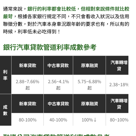
通常來說，
銀行的利率都會比較低，但相對來說條件就比較
嚴苛
，根據各家銀行規定不同，不只會看收入狀況以及信用
聯徵分數，對於汽車本身車況跟年齡的要求也有，所以有的
時候，利率低未必吃得到！
銀行汽車貸款管道利率成數參考
汽車轉增
新車貸款
中古車貸款
原車融資
貸
利
率
2.88~7.66%
2.56~4.1%
5.75~6.88%
2.38~18%
起
起
起
汽車轉增
新車貸款
中古車貸款
原車融資
成
貸
數
80-100%
40-100%
100%↓
80~100%