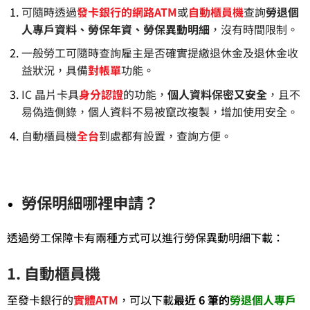
可隨時透過
發卡銀行的網路ATM
或
自動櫃員機
查詢
勞退個
人專戶資料、勞保年資、勞保異動明細
，沒有時間限制。
一般勞工可隨時查詢雇主是否確實提繳退休金及退休金收
益狀況，具備
對帳單
功能。
IC 晶片卡具
身分認證
的功能，
個人資料保密又安全
，且不
易偽造側錄，個人資料不易被竄改複製，增加使用安全。
自動櫃員機
全台
到處都有設置，查詢方便。
勞保明細哪裡申請？
透過勞工保障卡有兩種方式可以進行勞保異動明細下載：
1. 自動櫃員機
至發卡銀行的
實體ATM
，可以下載
最近 6 筆的
勞退個人專戶