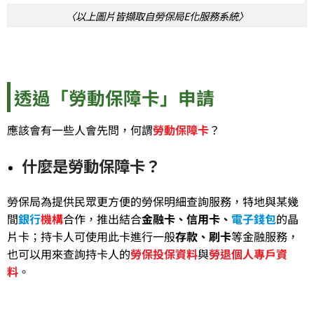
〈以上圖片皆擷取自勞保局E化服務系統〉
透過「勞動保障卡」申請
應該會有一些人會先問，何謂
勞動保障卡
？
什麼是勞動保障卡？
勞保局為提供民眾更方便的勞保明細查詢服務，特地與某幾
間
銀行
機構
合作，推出結合
金融卡、信用卡、
電子錢包
的晶
片卡；持卡人可使用此卡進行一般
存款、刷卡
等金融服務，
也可以用來查詢持卡人的
勞保投保資料
與
勞退個人專戶資
料
。