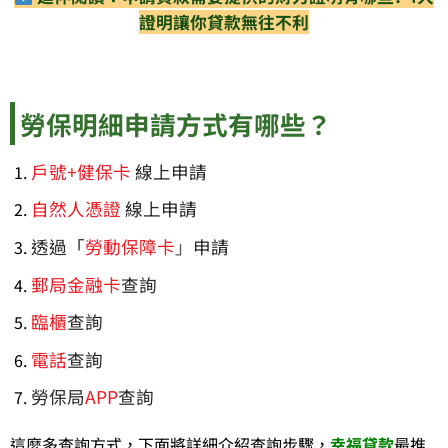
證明讓你貸款無往不利
勞保明細申請方式有哪些？
戶號+健保卡
線上申請
自然人憑證
線上申請
透過「
勞動保障卡
」
申請
郵局金融卡
查詢
臨櫃
查詢
電話
查詢
勞保局
APP
查詢
這麼多查詢方式，下面將詳細介紹查詢步驟，
幸福貸款
最推