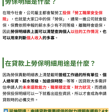
勞保明細是什麼？
在現今社會，公司雇主都會幫勞工
投保「勞工職業安全保
險」
，也就是大家口中的保「勞保」，通常一進公司就會投
保，保費依照申報的薪水多少有不同等級，離職時會退保，
因此
勞保明細表上面可以清楚查詢個人
以往的工作情況
，也
可以用來判斷
個人收入
的多寡
。
在貸款上勞保明細用途是什麼？
因為勞保異動明細表上清楚載明
曾經工作過的所有單位、個
人總年資、薪水等級、加退保時間
…等等，因貸款大多需評
估申請人的
未來還款能力、職業穩定度、財力狀況
，而透過
勞保投保明細可以一下就看出這些資訊，所以才會成為申請
貸款時的必備文件。
延伸閱讀：申請貸款需要提供的財力證明有哪些? 4大