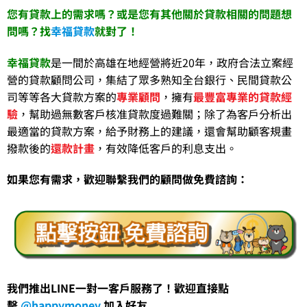
您有貸款上的需求嗎？或是您有其他關於貸款相關的問題想
問嗎？找
幸福貸款
就對了！
幸福貸款
是一間於高雄在地經營將近20年，政府合法立案經
營的貸款顧問公司，集結了眾多熟知全台銀行、民間貸款公
司等等各大貸款方案的
專業顧問
，擁有
最豐富專業的貸款經
驗
，幫助過無數客戶核准貸款度過難關；除了為客戶分析出
最適當的貸款方案，給予財務上的建議，還會幫助顧客規畫
撥款後的
還款計畫
，有效降低客戶的利息支出。
如果您有需求，歡迎聯繫我們的顧問做免費諮詢：
我們推出LINE一對一客戶服務了！歡迎直接點
擊
@happymoney
加入好友