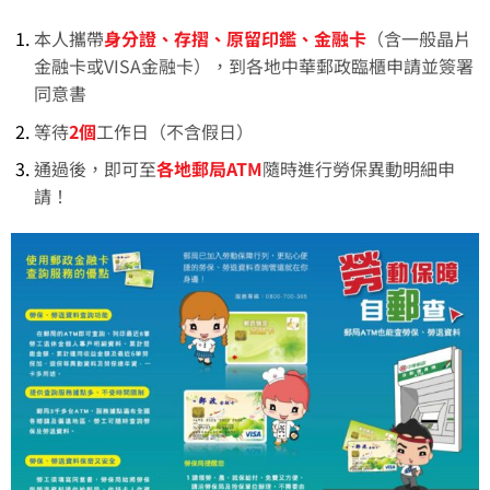
本人攜帶
身分證、存摺、原留印鑑、金融卡
（含一般晶片
金融卡或VISA金融卡），到各地中華郵政臨櫃申請並簽署
同意書
等待
2個
工作日（不含假日）
通過後，即可至
各地郵局ATM
隨時進行勞保異動明細申
請！